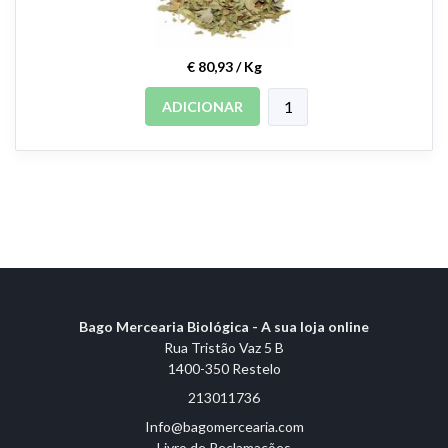
€ 80,93 / Kg
ADICIONAR
Bago Mercearia Biológica - A sua loja online
Rua Tristão Vaz 5 B
1400-350 Restelo
213011736
Info@bagomercearia.com
Livro de Reclamações