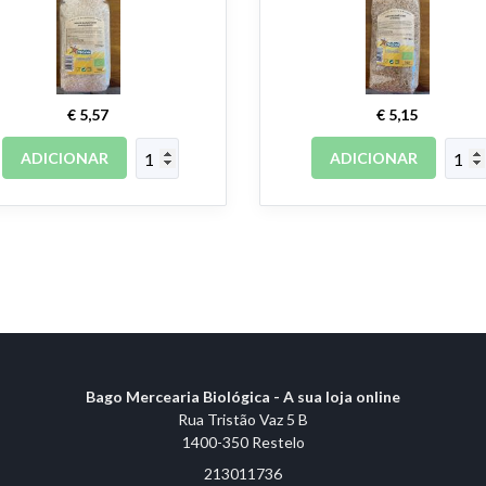
€ 5,57
€ 5,15
ADICIONAR
ADICIONAR
Bago Mercearia Biológica - A sua loja online
Rua Tristão Vaz 5 B
1400-350 Restelo
213011736