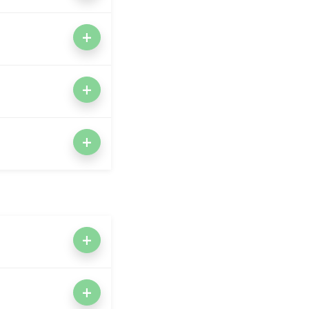
+
+
+
+
+