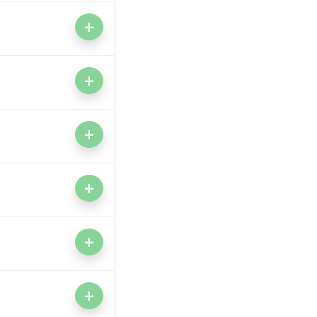
+
+
+
+
+
+