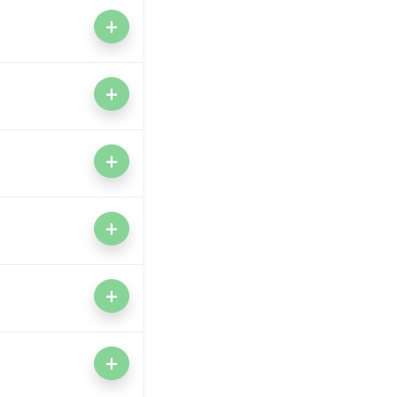
+
+
+
+
+
+