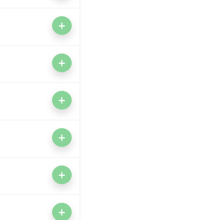
+
+
+
+
+
+