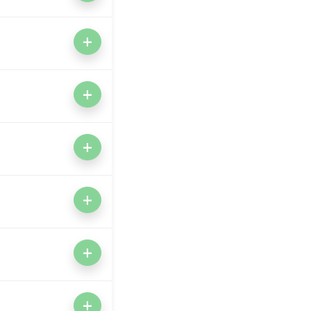
+
+
+
+
+
+