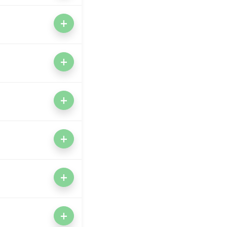
+
+
+
+
+
+