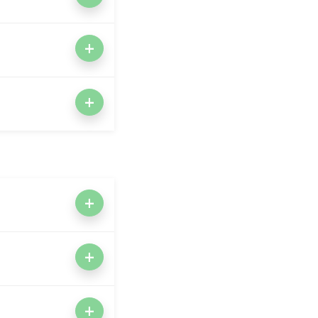
+
+
+
+
+