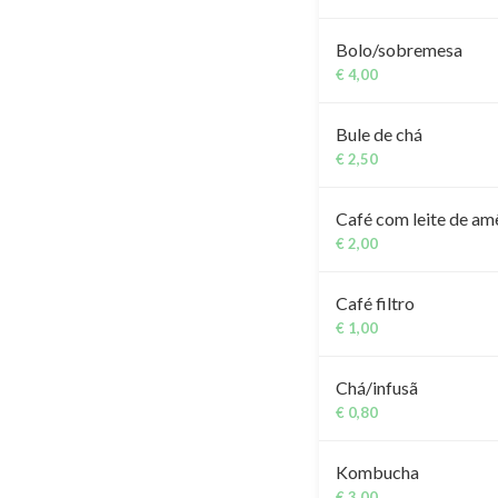
Bolo/sobremesa
€ 4,00
Bule de chá
€ 2,50
Café com leite de a
€ 2,00
Café filtro
€ 1,00
Chá/infusã
€ 0,80
Kombucha
€ 3,00