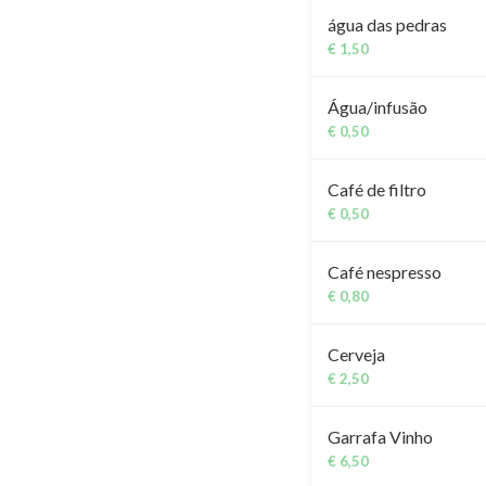
água das pedras
€ 1,50
Água/infusão
€ 0,50
Café de filtro
€ 0,50
Café nespresso
€ 0,80
Cerveja
€ 2,50
Garrafa Vinho
€ 6,50