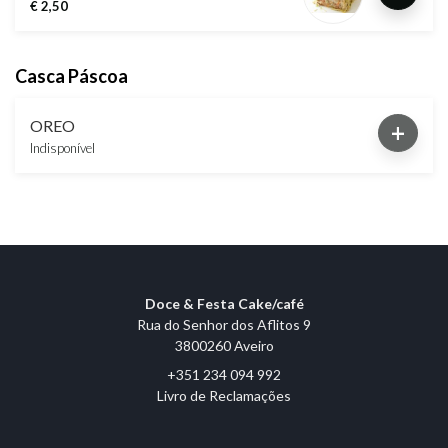
€ 2,50
Casca Páscoa
OREO
+
Indisponível
Doce & Festa Cake/café
Rua do Senhor dos Aflitos 9
3800260 Aveiro
+351 234 094 992
Livro de Reclamações