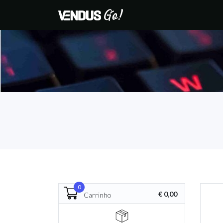
0
€ 0,00
Carrinho