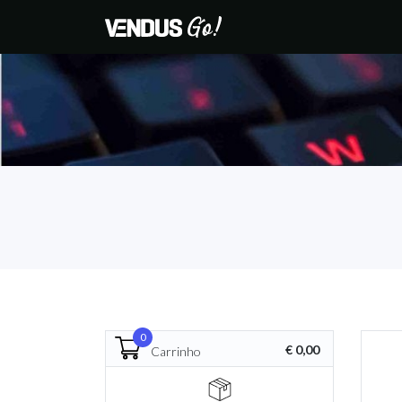
0
€ 0,00
Carrinho