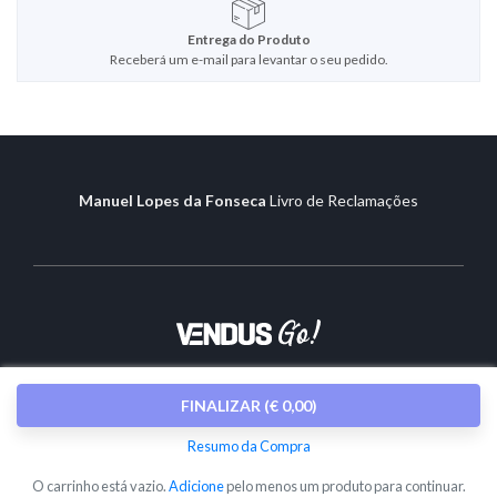
Entrega do Produto
Receberá um e-mail para levantar o seu pedido.
Manuel Lopes da Fonseca
Livro de Reclamações
Sobre o Vendus
|
Contactos
FINALIZAR
(
€ 0,00
)
© Copyright 2026
Vendus
Resumo da Compra
Software de Faturação e POS
O carrinho está vazio.
Adicione
pelo menos um produto para continuar.