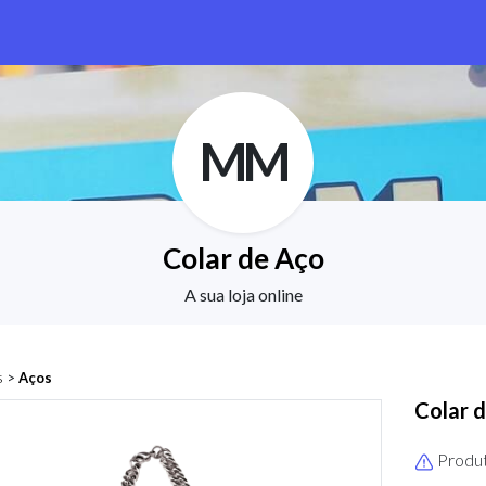
MM
Colar de Aço
A sua loja online
s
>
Aços
Colar 
Produt