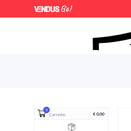
0
€ 0,00
Carrinho