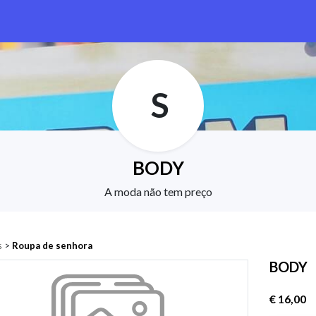
S
BODY
A moda não tem preço
s
>
Roupa de senhora
BODY
€ 16,00