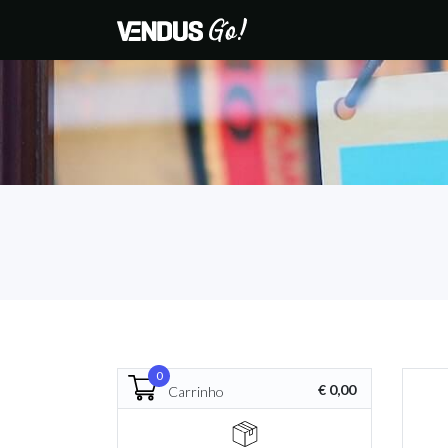
0
€ 0,00
Carrinho