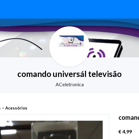
comando universál televisão
ACeletronica
s
>
Acessórios
comand
€ 4,99