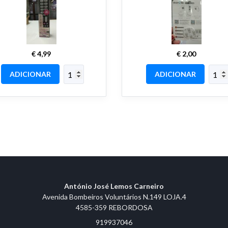
€ 4,99
€ 2,00
ADICIONAR
ADICIONAR
António José Lemos Carneiro
Avenida Bombeiros Voluntários N.149 LOJA.4
4585-359 REBORDOSA
919937046