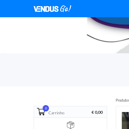
Produto
0
€ 0,00
Carrinho