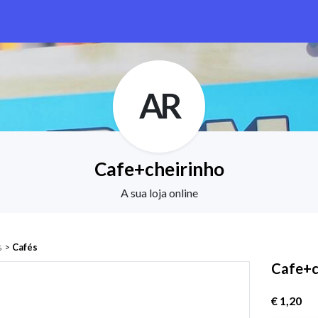
AR
Cafe+cheirinho
A sua loja online
s
>
Cafés
Cafe+c
€ 1,20