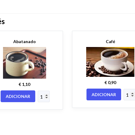
és
Abatanado
Café
€ 0,90
€ 1,10
ADICIONAR
ADICIONAR