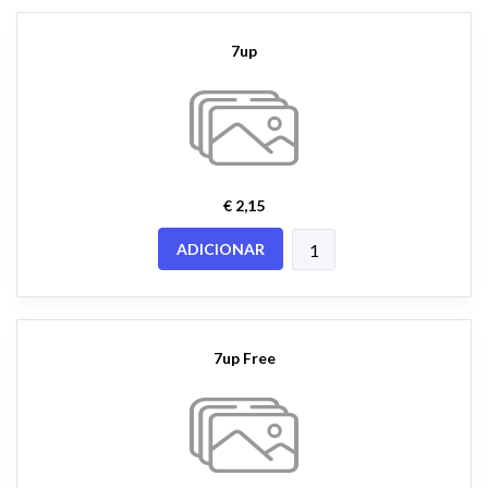
7up
€ 2,15
ADICIONAR
7up Free