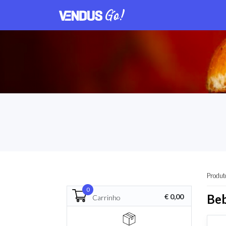
Produt
0
Beb
€ 0,00
Carrinho