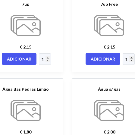
7up
7up Free
€ 2,15
€ 2,15
ADICIONAR
ADICIONAR
Água das Pedras Limão
Água s/ gás
€ 1,80
€ 2,00