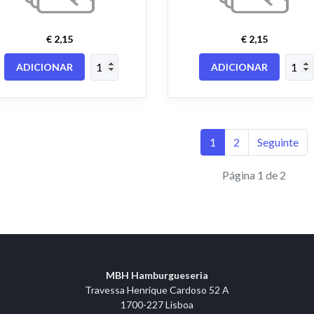
€ 2,15
€ 2,15
ADICIONAR
ADICIONAR
1
2
Seguinte
Página 1 de 2
MBH Hamburgueseria
Travessa Henrique Cardoso 52 A
1700-227 Lisboa