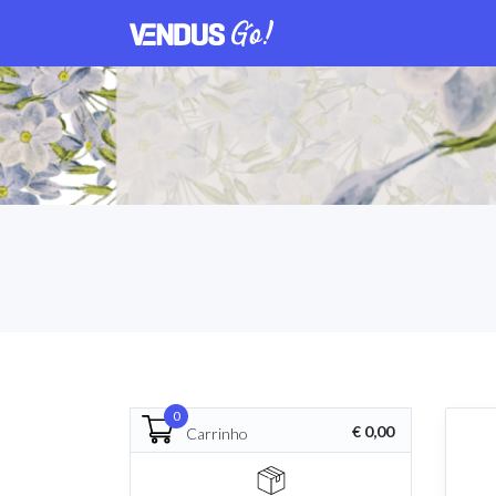
0
€ 0,00
Carrinho