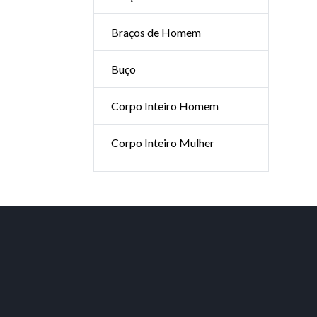
Braços de Homem
Buço
Corpo Inteiro Homem
Corpo Inteiro Mulher
Pack de 3 Sessões 1/2 Perna,
Virilha, Axila e Buço
Pack de 3 Sessões Perna
Inteira e Virilha de Homem
Pack de 3 Sessões Perna