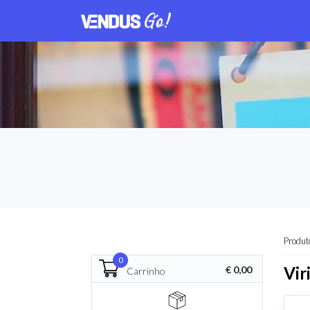
Produt
0
Vir
€ 0,00
Carrinho