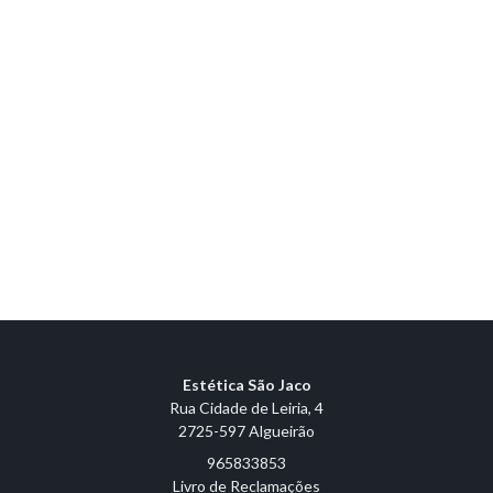
Estética São Jaco
Rua Cidade de Leiria, 4
2725-597 Algueirão
965833853
Livro de Reclamações