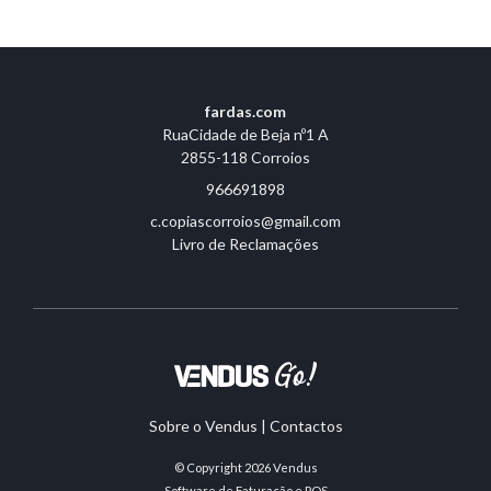
fardas.com
RuaCidade de Beja nº1 A
2855-118 Corroios
966691898
c.copiascorroios@gmail.com
Livro de Reclamações
Sobre o Vendus
|
Contactos
© Copyright 2026
Vendus
Software de Faturação e POS