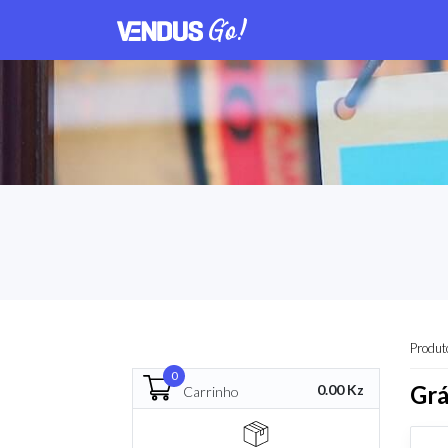
Produt
0
Grá
0.00 Kz
Carrinho