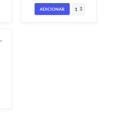
ADICIONAR
Max Timbragem sublimática