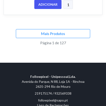
ADICIONAR
Mais Produtos
Página 1 de 127
Followpixel - Unipessoal,Lda.
Avenida do Parque, N 88, Loja 1A - Rinchoa
2635-294 Rio de Mouro
219175174 / 932569338
followpixel@sapo.pt
Livro de Reclamações