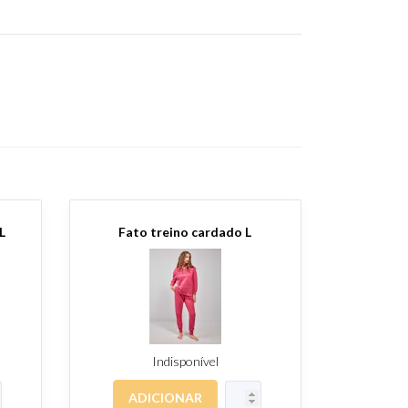
L
Fato treino cardado L
Indisponível
ADICIONAR