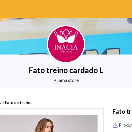
Fato treino cardado L
Pijama store
s
>
Fato de treino
Fato tr
Produt