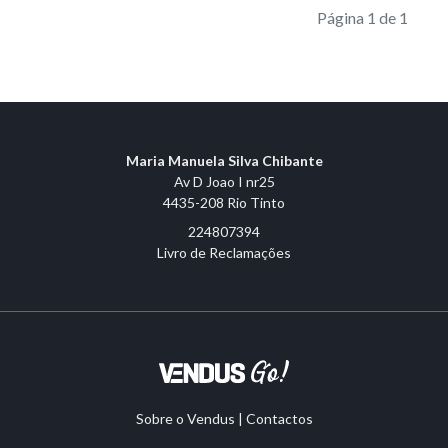
Página 1 de 1
Maria Manuela Silva Chibante
Av D Joao I nr25
4435-208 Rio Tinto
224807394
Livro de Reclamações
Sobre o Vendus
|
Contactos