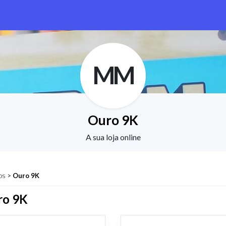
MM
Ouro 9K
A sua loja online
os
>
Ouro 9K
ro 9K