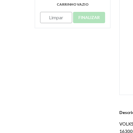
CARRINHO VAZIO
Limpar
FINALIZAR
Descri
VOLK
16300