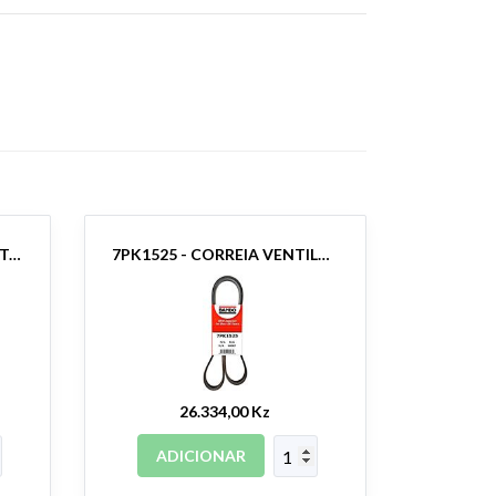
3121036320-PRENSA TOYOTA HILUX
7PK1525 - CORREIA VENTILAÇÃO HILUX
26.334,00 Kz
ADICIONAR