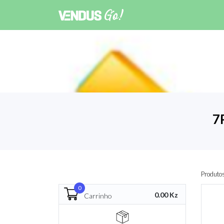
7
Produto
0
0.00 Kz
Carrinho