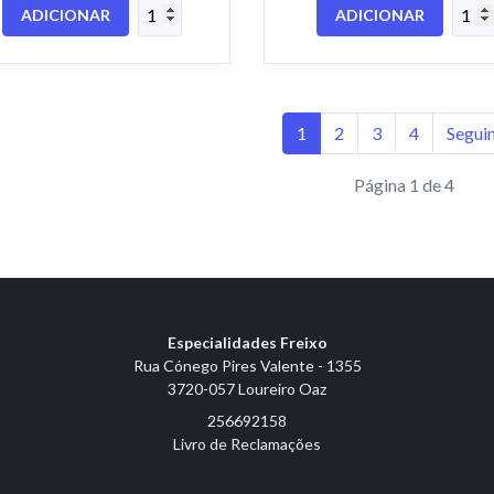
ADICIONAR
ADICIONAR
1
2
3
4
Segui
Página 1 de 4
Especialidades Freixo
Rua Cónego Pires Valente - 1355
3720-057 Loureiro Oaz
256692158
Livro de Reclamações