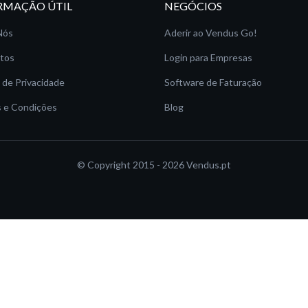
RMAÇÃO ÚTIL
NEGÓCIOS
Nós
Aderir ao Vendus Go!
tos
Login para Empresas
a de Privacidade
Software de Faturação
 e Condições
Blog
© Copyright 2015 - 2026
Vendus.pt