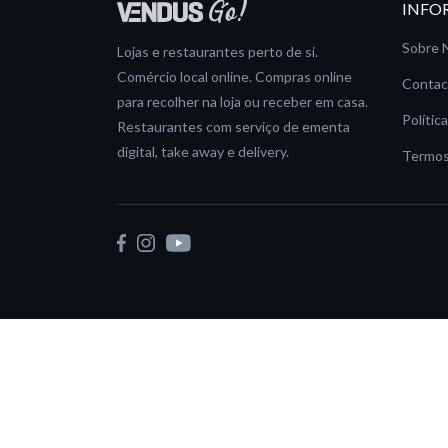
INFO
Sobre 
Lojas e restaurantes perto de si.
Comércio local online. Compras online
Contac
para recolher na loja ou receber em casa.
Polític
Restaurantes com serviço de ementa
digital, take away e delivery.
Termos