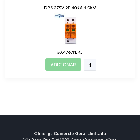
DPS 275V 2P 40KA 1.5KV
57.476,41 Kz
ADICIONAR
Oimeliga Comercio Geral Limitada
Vila Boss, Rua É, nº1929, Serra-Vandunem, Viana