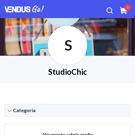
0
S
StudioChic
Categoria
Alisamento cabelo medio