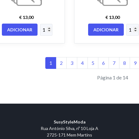
€ 13,00
€ 13,00
ADICIONAR
ADICIONAR
1
2
3
4
5
6
7
8
9
Página 1 de 14
SusyStyleModa
Rua António Silva, nº 10 Loja A
2725-171 Mem Martins