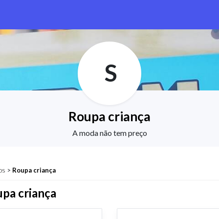
S
Roupa criança
A moda não tem preço
os
>
Roupa criança
pa criança