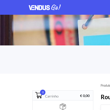
Produt
0
Rou
€ 0,00
Carrinho