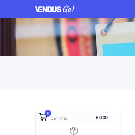
0
€ 0,00
Carrinho