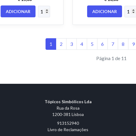
ADICIONAR
ADICIONAR
1
2
3
4
5
6
7
8
9
Página 1 de 11
Tópicos Simbólicos Lda
Rua da Rosa
1200-381 Lisboa
913152940
Livro de Reclamações