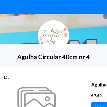
Agulha Circular 40cm nr 4
s
>
Lãs
Agulha 
€ 7,50
ADICI