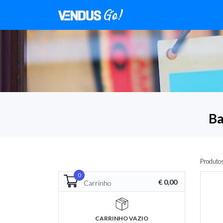
Ba
Produto
0
€ 0,00
Carrinho
CARRINHO VAZIO