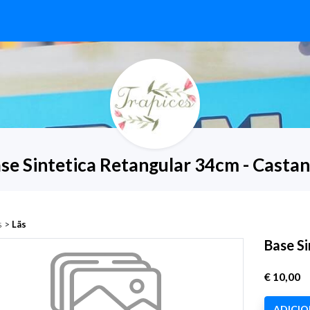
se Sintetica Retangular 34cm - Casta
s
>
Lãs
Base S
€ 10,00
ADICI