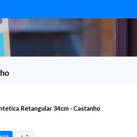
nho
intetica Retangular 34cm - Castanho
ONAR