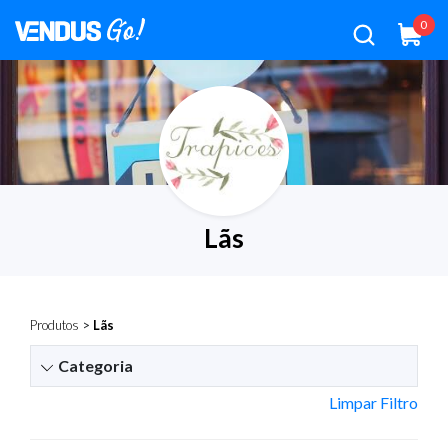
0
Lãs
Produtos
>
Lãs
Categoria
Limpar Filtro