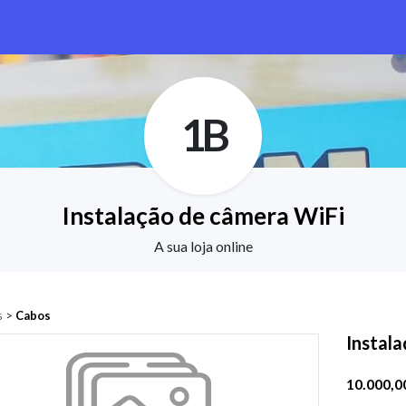
1B
Instalação de câmera WiFi
A sua loja online
s
>
Cabos
Instal
10.000,0