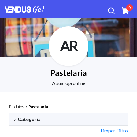
0
AR
Pastelaria
A sua loja online
Produtos
>
Pastelaria
Categoria
Limpar Filtro