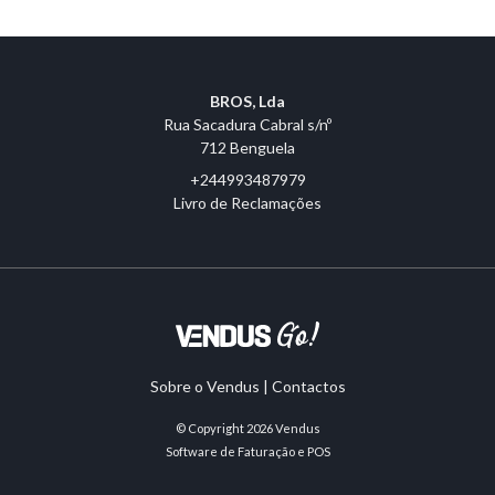
BROS, Lda
Rua Sacadura Cabral s/nº
712 Benguela
+244993487979
Livro de Reclamações
Sobre o Vendus
|
Contactos
© Copyright 2026
Vendus
Software de Faturação e POS