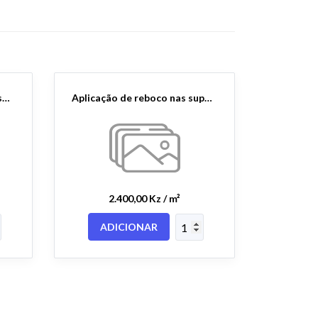
Aplicação de camada de desgaste em betão betuminoso com 5cm após compactação(alternativa).
Aplicação de reboco nas superfícies horizontais.
2.400,00 Kz / m²
ADICIONAR