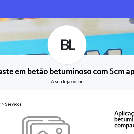
BL
aste em betão betuminoso com 5cm ap
A sua loja online
s
>
Serviços
Aplica
betumi
compac