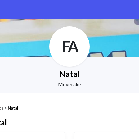
FA
Natal
Movecake
os
>
Natal
al