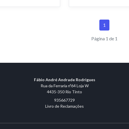
1
Página 1 de 1
Fábio André Andrade Rodrigues
Rua da Ferraria nº64 Loja W
4435-350 Rio Tinto
935667729
Livro de Reclamações