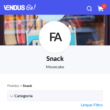
0
FA
Snack
Movecake
Produtos
>
Snack
Categoria
Limpar Filtro