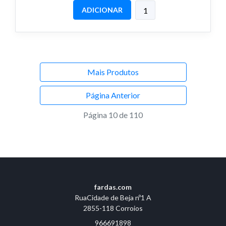
ADICIONAR
Mais Produtos
Página Anterior
Página 10 de 110
fardas.com
RuaCidade de Beja nº1 A
2855-118 Corroios
966691898