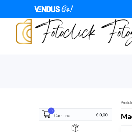
Produt
0
Ma
€ 0,00
Carrinho