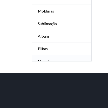
Molduras
Sublimação
Album
Pilhas
Maquinas
Telas e Acrilicos
Diversos
Impressão 10x15