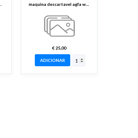
agfa love 27 fotos
maquina descartavel agfa wedding 27 photos
€ 25,00
ADICIONAR