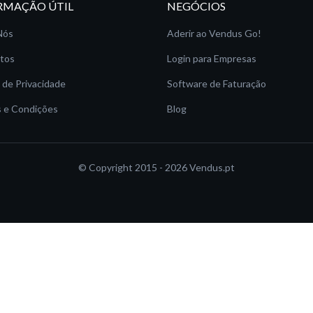
RMAÇÃO ÚTIL
NEGÓCIOS
Nós
Aderir ao Vendus Go!
tos
Login para Empresas
a de Privacidade
Software de Faturação
 e Condições
Blog
© Copyright 2015 - 2026
Vendus.pt