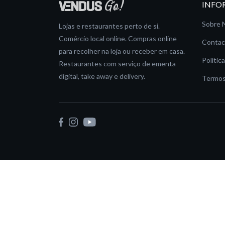
INFO
Sobre 
Lojas e restaurantes perto de si.
Comércio local online. Compras online
Contac
para recolher na loja ou receber em casa.
Polític
Restaurantes com serviço de ementa
digital, take away e delivery.
Termos