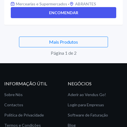
·
Mercearias e Supermercados
ABRANTES
ENCOMENDAR
Mais Produtos
Página 1 de 2
INFORMAÇÃO ÚTIL
NEGÓCIOS
Sobre Nós
Aderir ao Vendus Go!
Contactos
Login para Empresas
Política de Privacidade
Software de Faturação
Termos e Condições
Blog