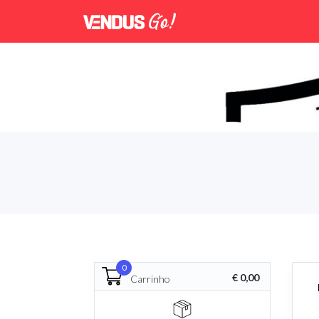
0
€ 0,00
Carrinho