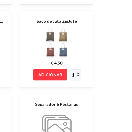
Reparação/manutenção e montagem de, artigos para o lar, mobiliário e material de escritório.
Saco de Juta ZigJute
€ 4,50
ADICIONAR
Separador 6 Pestanas