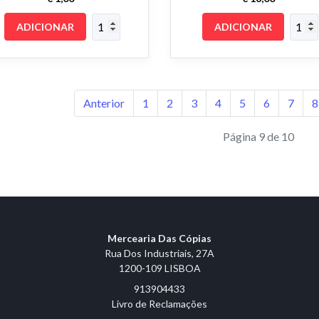
ADICIONAR
ADICIONAR
Anterior
1
2
3
4
5
6
7
8
Página 9 de 10
Mercearia Das Cópias
Rua Dos Industriais, 27A
1200-109 LISBOA
913904433
Livro de Reclamações