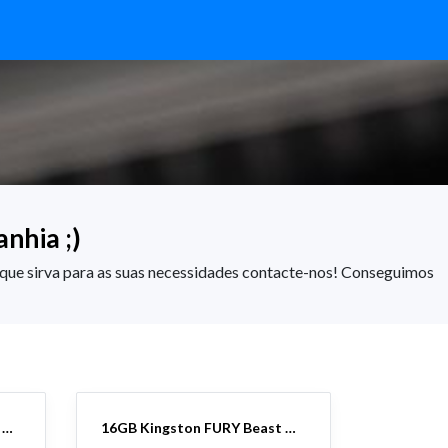
nhia ;)
que sirva para as suas necessidades contacte-nos! Conseguimos
16 GB Crucial Pro OC DDR5 6000MHz 32GB kit 2x16GB CL36 Intel XMP 3.0 e AMD EXPO Brancas
16GB Kingston FURY Beast DDR5 RGB 6000MHz 16GB CL36 AMD EXPO