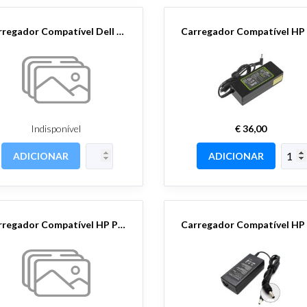
Carregador Compatível Dell 19.5V 3.34A 7.4x5 Pino Central
Indisponível
€ 36,00
ADICIONAR
ADICIONAR
Carregador Compatível HP Ponta Azul 19,5V 6.9A / 135W - 4,5x3.0 Pin