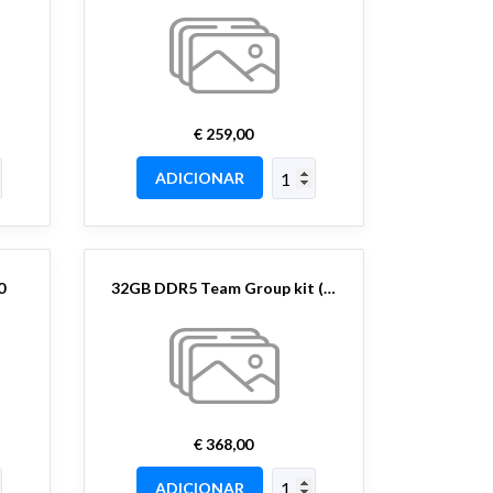
€ 259,00
ADICIONAR
0
32GB DDR5 Team Group kit (2x16) 6400MT/s
€ 368,00
ADICIONAR