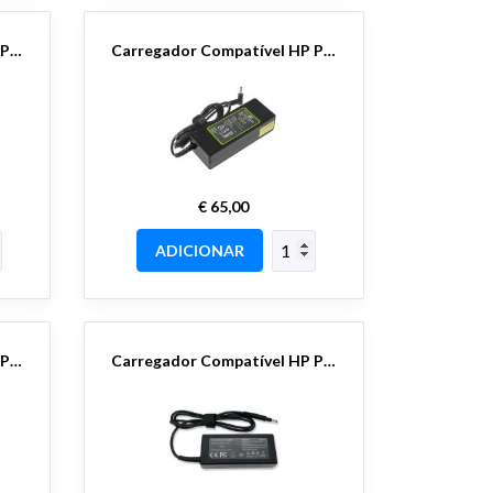
Carregador Compatível HP Ponta Azul 19,5V 3.33A / 65W - 4,5x3.0 Pin
Carregador Compatível HP Ponta Azul 19,5V 6.15A / 120W - 4,5x3.0 Pin
€ 65,00
ADICIONAR
Carregador Compatível HP Ponta Bullet 19V
Carregador Compatível HP Ponta Longa (Envy, SleekBook) CARREGADOR HP 19,5V 3.34A/65W 4,8x1,7