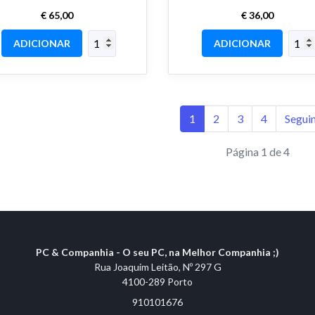
€ 65,00
€ 36,00
ADICIONAR
ADICIONAR
1
2
3
4
Segui
Página 1 de 4
PC & Companhia - O seu PC, na Melhor Companhia ;)
Rua Joaquim Leitão, Nº 297 G
4100-289 Porto
910101676