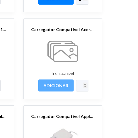
Carregador 5V 2.5A 3.5mmx1.0mm
Carregador Compatível Acer 19V 2.37A 3.0x1.1
Indisponível
ADICIONAR
Carregador Compatível Apple Magsafe 14.5V 3.1A/45W
Carregador Compatível Apple MagSafe 2 16.5V 3.65A/60W