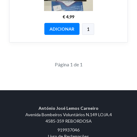
€ 4,99
ADICIONAR
Página 1 de 1
António José Lemos Carneiro
Avenida Bombeiros Voluntários N.149 LOJA.4
4585-359 REBORDOSA
919937046
Livro de Reclamações