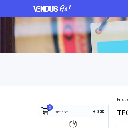
Produt
0
TE
€ 0,00
Carrinho