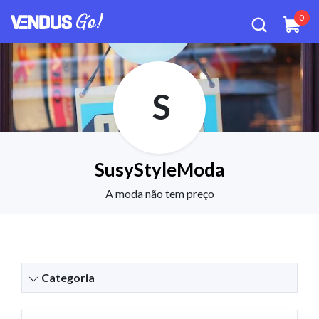
0
S
SusyStyleModa
A moda não tem preço
Categoria