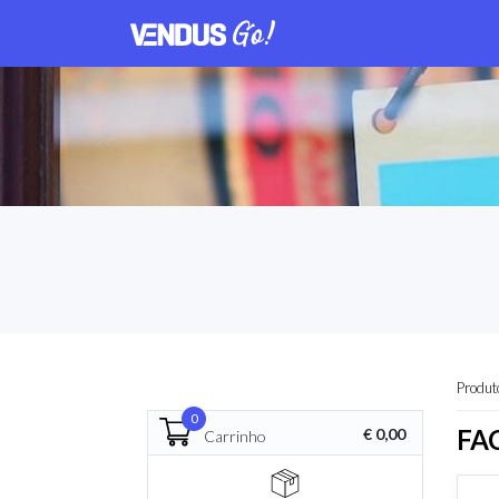
Produt
0
FA
€ 0,00
Carrinho