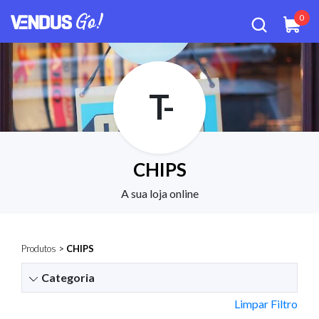
0
T-
CHIPS
A sua loja online
Produtos
>
CHIPS
Categoria
Limpar Filtro