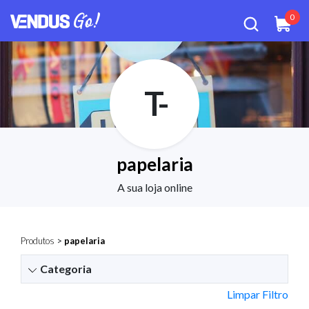
0
T-
papelaria
A sua loja online
Produtos
>
papelaria
Categoria
Limpar Filtro