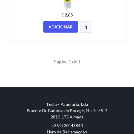
€ 2,65
ADICIONAR
Página 1 de 1
Tecla - Papelaria, Lda
Praceta Dr. Barbosa do Bocage, Nº.s 5, e 5-B
2810-175 Almada
+351920448840
Livro de Reclamações